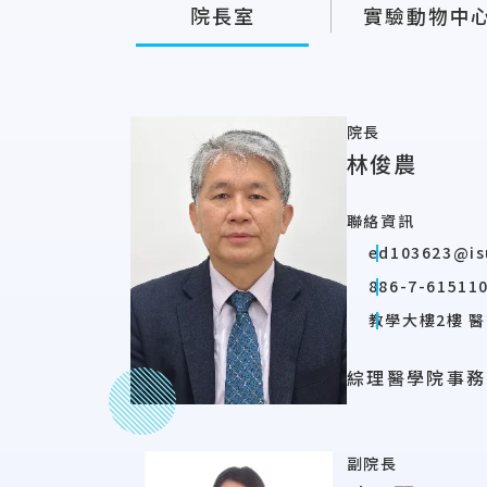
院長室
實驗動物中
院長
林俊農
聯絡資訊
ed103623@is
886-7-615110
教學大樓2樓 醫
綜理醫學院事務
副院長