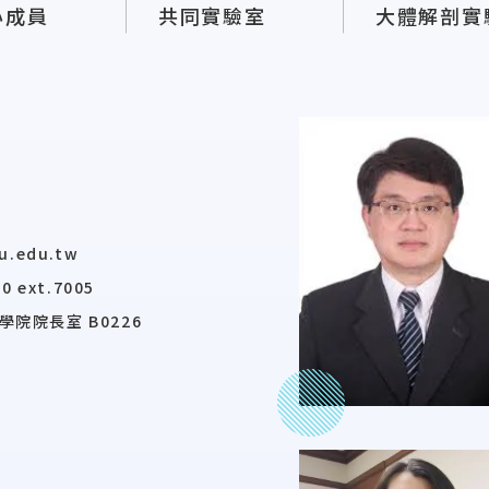
心成員
共同實驗室
大體解剖實
u.edu.tw
0 ext.7005
學院院長室 B0226