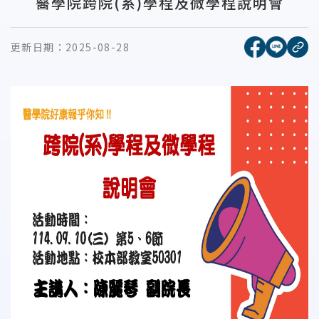
醫學院跨院(系)學程及微學程說明會
[另開新視窗
[另開
更新日期：
2025-08-28
複